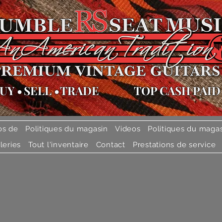
UY
•
SELL
•
TRADE
TOP CASH PAID
os de
Politiques du magasin
Videos
Politiques du maga
leries
Tout l'inventaire
Contact
Prestations de service