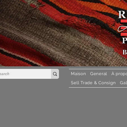
B
Maison
General
À prop
Sell Trade & Consign
Gal